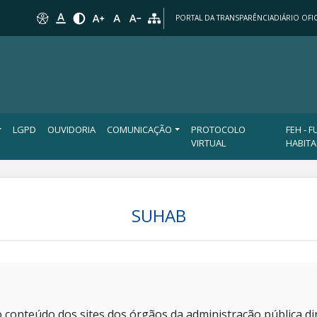
PORTAL DA TRANSPARÊNCIA
DIÁRIO OFIC
LGPD
OUVIDORIA
COMUNICAÇÃO
PROTOCOLO
FEH - 
VIRTUAL
HABIT
SUHAB
 conteúdo dos sites dos órgãos da administração pública dir