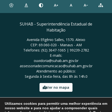
SUHAB - Superintendência Estadual de
Habitação
Avenida Efigênio Salles, 1570. Aleixo
CEP: 69.060-020 - Manaus - AM
Telefones: (92) 3647-1065 | 99239-2782
E-mails:
ouvidoria@suhab.am.gov.br
assessoriadecomunicacao@suhab.am.gov.br
Atendimento ao público:
Segunda à Sexta-feira, das 8h às 14h.0
Ver no mapa
Tel: (92) 3647-1065
Utilizamos cookies para permitir uma melhor experiência em
nosso website e para nos ajudar a compreender quais