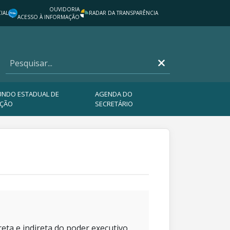
OUVIDORIA
IAL
RADAR DA TRANSPARÊNCIA
ACESSO À INFORMAÇÃO
FUNDO ESTADUAL DE
AGENDA DO
AÇÃO
SECRETÁRIO
eta e indireta do poder executivo