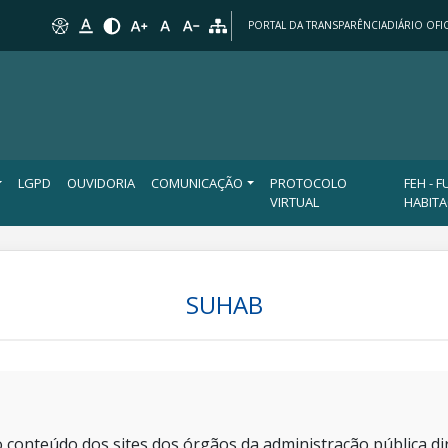
PORTAL DA TRANSPARÊNCIA
DIÁRIO OFIC
LGPD
OUVIDORIA
COMUNICAÇÃO
PROTOCOLO
FEH - 
VIRTUAL
HABIT
SUHAB
 conteúdo dos sites dos órgãos da administração pública dir