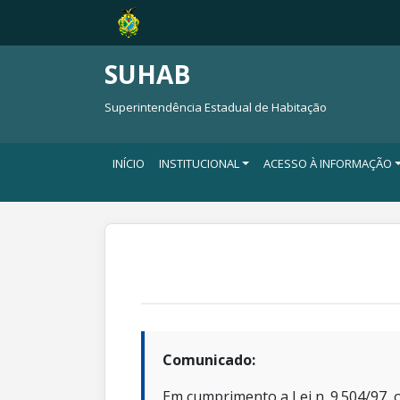
SUHAB
Superintendência Estadual de Habitação
INÍCIO
INSTITUCIONAL
ACESSO À INFORMAÇÃO
Comunicado:
Em cumprimento a Lei n. 9.504/97, o